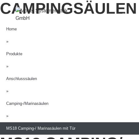
CAMPINGSÄULEN
Zum
Inhalt
Menü
springen
Home
»
Produkte
»
Anschlusssäulen
»
Camping-/Marinasäulen
»
MS18 Camping-/ Marinasäulen mit Tür