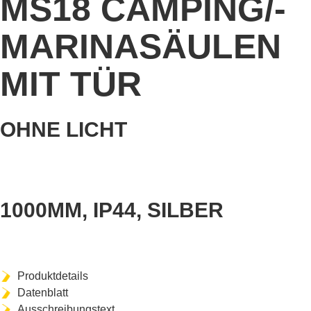
MS18 CAMPING/-
MARINASÄULEN
MIT TÜR
OHNE LICHT
ART-NR. MDH1006101
1000MM, IP44, SILBER
Produktdetails
Datenblatt
Ausschreibungstext