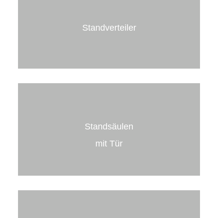
Wegesicherung.
Standverteiler
mehr erfahren
Standverteiler
aus Edelstahl oder Stahlblech
zur Energieversorgung auf öffentlichen Plätzen.
Standsäulen
mehr erfahren
mit Tür
Edelstahl-Standsäulen
mit abschließbarer Tür zur Strom- und