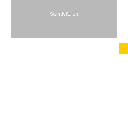
Medienversorgung.
Standsäulen
mehr erfahren
Standsäulen
zur Aufnahme eines Kunststoff- oder
Wandverteilers
mehr erfahren