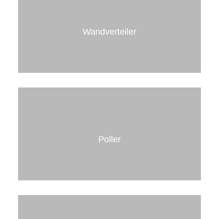
Wandverteiler
Wandverteiler
zur Auf- oder Unterputzmontage mit Strom- und
Medienversorgung an oder in der Wand
Poller
mehr erfahren
Der
Edelstahl-Poller
ist eine optisch
ansprechende Energieversorgungseinheit und
dient gleichzeitig als Durchfahrts- und