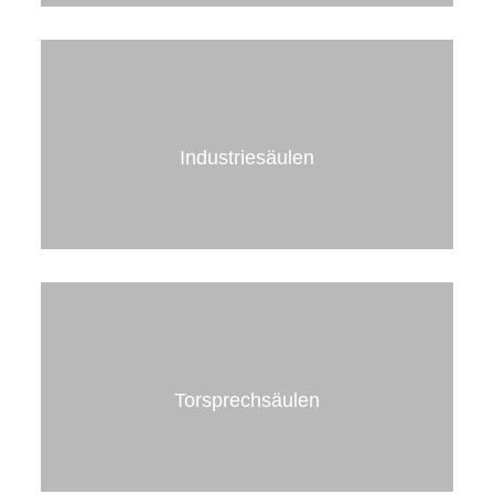
Campingsäulen
mit und ohne Tür
mit und ohne Licht
Industriesäulen
mehr erfahren
Industriesäulen
Stromversorgung, Datendosen, Druckluft- und
Wasseranschlüsse
Torsprechsäulen
mehr erfahren