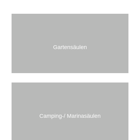
Gartensäulen
Gartensäulen
Strom- und Wasserversorgung
Lichtsäulen
Wegebeleuchtung
Camping-/ Marinasäulen
mehr erfahren