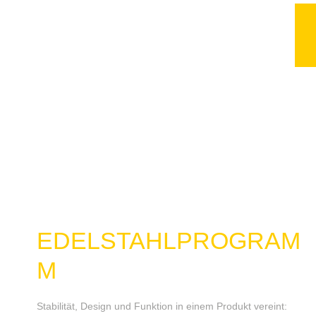
Bürosäulen
Bodenanschlusssäulen
Deckenanschlusssäulen
mehr erfahren
EDELSTAHLPROGRAM
M
Stabilität, Design und Funktion in einem Produkt vereint: