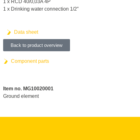
1 x RCD 40/0,03A 4P
1 x Drinking water connection 1/2″
Data sheet
Back to product overview
Component parts
Item no. MG10020001
Ground element