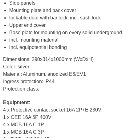
Side panels
Mounting plate and back cover
lockable door with bar lock, incl. sash lock
Upper end cover
Base plate for mounting on every solid underground
incl. mounting material
incl. equipotential bonding
Dimensions: 290x314x1000mm (WxDxH)
Color: silver
Material: Aluminum, anodized E6/EV1
Ingress protection: IP44
Protection class: I
Equipment:
4 x Protective contact socket 16A 2P+E 230V
1 x CEE 16A 5P 400V
4 x MCB 16A C 1P
1 x MCB 16A C 3P