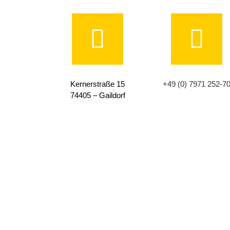
Kernerstraße 15
+49 (0) 7971 252-7
74405 – Gaildorf
NEWSLETTER
Melden Sie sich zu unserem Newsletter an
zu bleiben.
Geben Sie Ihre E-Mail-Adresse ein, zur