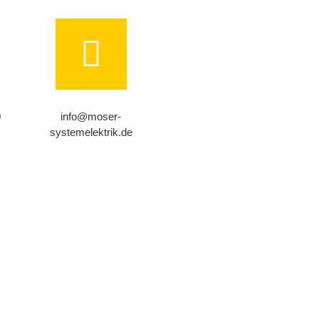
0
info@moser-
systemelektrik.de
, um auf dem Laufenden
 Anmeldung