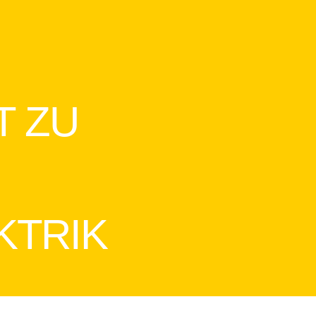
T ZU
KTRIK