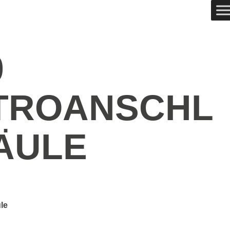
0
TROANSCHL
ÄULE
le