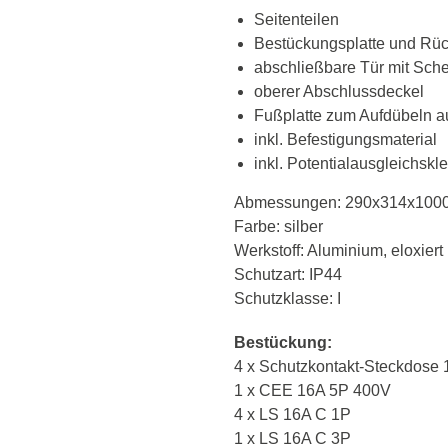
Seitenteilen
Bestückungsplatte und Rü
abschließbare Tür mit Sch
oberer Abschlussdeckel
Fußplatte zum Aufdübeln au
inkl. Befestigungsmaterial
inkl. Potentialausgleichsk
Abmessungen: 290x314x100
Farbe: silber
Werkstoff: Aluminium, eloxier
Schutzart: IP44
Schutzklasse: I
Bestückung:
4 x Schutzkontakt-Steckdose
1 x CEE 16A 5P 400V
4 x LS 16A C 1P
1 x LS 16A C 3P