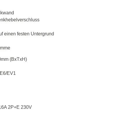
ckwand
enkhebelverschluss
f einen festen Untergrund
lemme
0mm (BxTxH)
t E6/EV1
 16A 2P+E 230V