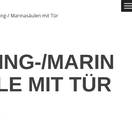
g-/ Marinasäulen mit Tür
ING-/MARIN
E MIT TÜR
e