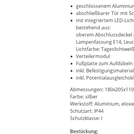
geschlossenem Aluminium
abschließbarer Tür mit 
mit integriertem LED-Lic
bestehend aus:
oberem Abschlussdeckel m
Lampenfassung E14, Leuc
Lichtfarbe: Tageslichtwei
Verteilermodul
Fußplatte zum Aufdübeln 
inkl. Befestigungsmaterial
inkl. Potentialausgleich
Abmessungen: 180x205x11
Farbe: silber
Werkstoff: Aluminium, eloxi
Schutzart: IP44
Schutzklasse: I
Bestückung: