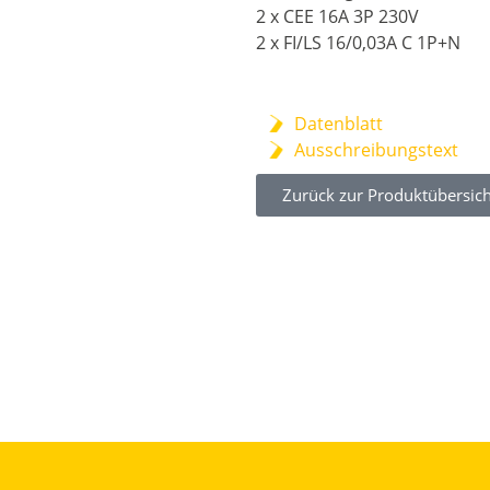
2 x CEE 16A 3P 230V
2 x FI/LS 16/0,03A C 1P+N
Datenblatt
Ausschreibungstext
Zurück zur Produktübersich