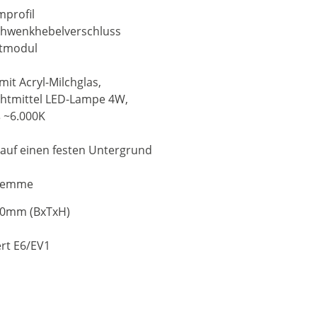
profil
Schwenkhebelverschluss
htmodul
it Acryl-Milchglas,
htmittel LED-Lampe 4W,
ß ~6.000K
auf einen festen Untergrund
sklemme
00mm (BxTxH)
ert E6/EV1