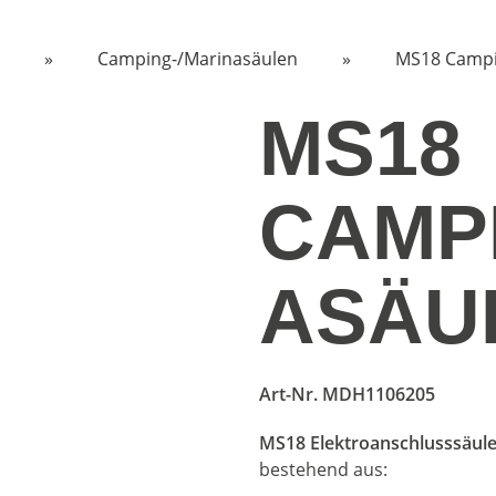
»
Camping-/Marinasäulen
»
MS18 Campin
MS18
CAMP
ASÄUL
Art-Nr. MDH1106205
MS18 Elektroanschlusssäul
bestehend aus: