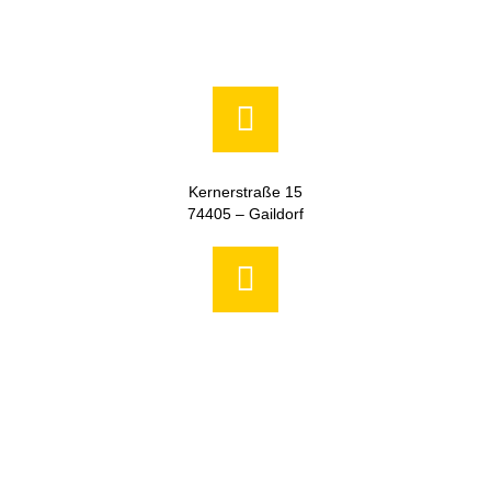
Kernerstraße 15
74405 – Gaildorf
+49 (0) 7971 252-70
info@moser-systemelektrik.de