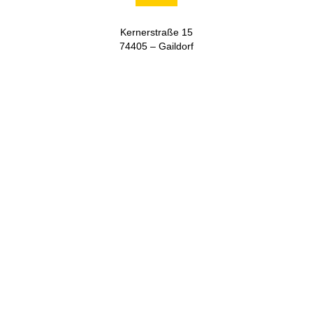
Kernerstraße 15
74405 – Gaildorf
+49 (0) 7971 252-70
info@moser-systemelektrik.de
NEWSLETTER