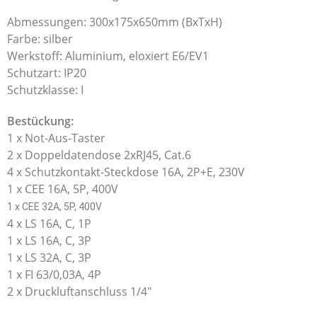
Abmessungen: 300x175x650mm (BxTxH)
Farbe: silber
Werkstoff: Aluminium, eloxiert E6/EV1
Schutzart: IP20
Schutzklasse: I
Bestückung:
1 x Not-Aus-Taster
2 x Doppeldatendose 2xRJ45, Cat.6
4 x Schutzkontakt-Steckdose 16A, 2P+E, 230V
1 x CEE 16A, 5P, 400V
1 x CEE 32A, 5P, 400V
4 x LS 16A, C, 1P
1 x LS 16A, C, 3P
1 x LS 32A, C, 3P
1 x FI 63/0,03A, 4P
2 x Druckluftanschluss 1/4″