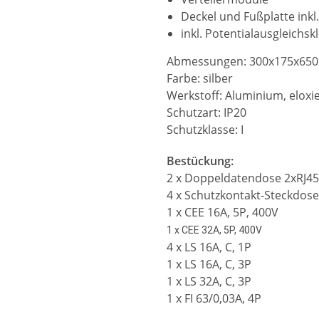
Deckel und Fußplatte inkl
inkl. Potentialausgleich
Abmessungen: 300x175x65
Farbe: silber
Werkstoff: Aluminium, eloxi
Schutzart: IP20
Schutzklasse: I
Bestückung:
2 x Doppeldatendose 2xRJ45,
4 x Schutzkontakt-Steckdose
1 x CEE 16A, 5P, 400V
1 x CEE 32A, 5P, 400V
4 x LS 16A, C, 1P
1 x LS 16A, C, 3P
1 x LS 32A, C, 3P
1 x FI 63/0,03A, 4P