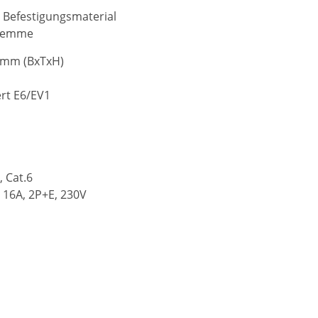
. Befestigungsmaterial
sklemme
0mm (BxTxH)
ert E6/EV1
 Cat.6
 16A, 2P+E, 230V