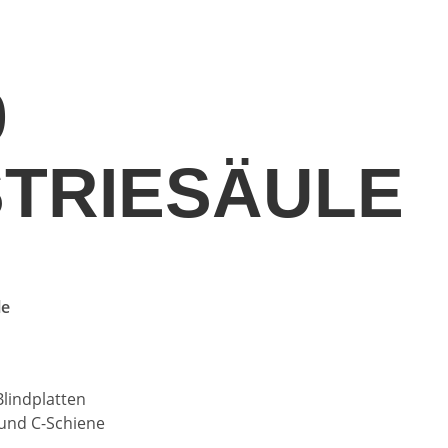
0
STRIESÄULE
le
lindplatten
 und C-Schiene