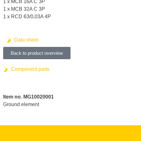
1 x MCB 16A C 3P
1 x MCB 32A C 3P
1 x RCD 63/0,03A 4P
Data sheet
Back to product overview
Component parts
Item no. MG10020001
Ground element