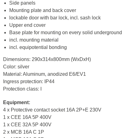
Side panels
Mounting plate and back cover
lockable door with bar lock, incl. sash lock
Upper end cover
Base plate for mounting on every solid underground
incl. mounting material
incl. equipotential bonding
Dimensions: 290x314x800mm (WxDxH)
Color: silver
Material: Aluminum, anodized E6/EV1
Ingress protection: IP44
Protection class: I
Equipment:
4 x Protective contact socket 16A 2P+E 230V
1 x CEE 16A 5P 400V
1 x CEE 32A 5P 400V
2 x MCB 16A C 1P