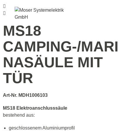
Menü
MS18
CAMPING-/MARI
NASÄULE MIT
TÜR
Art-Nr. MDH1006103
MS18 Elektroanschlusssäule
bestehend aus:
geschlossenem Aluminiumprofil