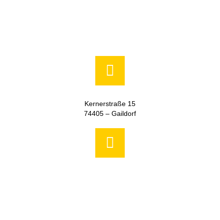
Kernerstraße 15
74405 – Gaildorf
+49 (0) 7971 252-70