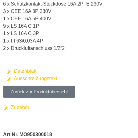
6 x Schutzkontakt-Steckdose 16A 2P+E 230V
3 x CEE 16A 3P 230V
1 x CEE 16A 5P 400V
9 x LS 16A C 1P
1 x LS 16A C 3P
1 x FI 63/0,03A 4P
2 x Druckluftanschluss 1/2“2
Datenblatt
Ausschreibungstext
Zurück zur Produktübersicht
Zubehör
Art-Nr. MO950300018