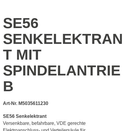
SE56
SENKELEKTRAN
T MIT
SPINDELANTRIE
B
Art-Nr. M5035611230
SE56 Senkelektrant
Versenkbare, befahrbare, VDE gerechte
Elektroanschluss- und Verteilersäule für