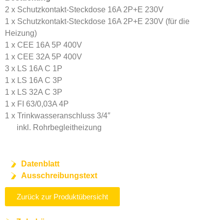
2 x Schutzkontakt-Steckdose 16A 2P+E 230V
1 x Schutzkontakt-Steckdose 16A 2P+E 230V (für die
Heizung)
1 x CEE 16A 5P 400V
1 x CEE 32A 5P 400V
3 x LS 16A C 1P
1 x LS 16A C 3P
1 x LS 32A C 3P
1 x FI 63/0,03A 4P
1 x Trinkwasseranschluss 3/4″
inkl. Rohrbegleitheizung
Datenblatt
Ausschreibungstext
Zurück zur Produktübersicht