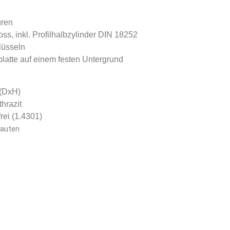
üren
oss, inkl. Profilhalbzylinder DIN 18252
lüsseln
latte auf einem festen Untergrund
(DxH)
hrazit
rei (1.4301)
bauten