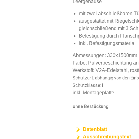
Leergehäuse
mit zwei abschließbaren T
ausgestattet mit Riegelschl
gleichschließend mit 3 Sch
Befestigung durch Flanschp
inkl. Befestigungsmaterial
Abmessungen: 330x1500mm 
Farbe: Pulverbeschichtung ant
Werkstoff: V2A-Edelstahl, rostf
Schutzart: abhängig von den Ein
Schutzklasse: I
inkl. Montageplatte
ohne Bestückung
Datenblatt
Ausschreibungstext