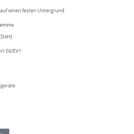
auf einen festen Untergrund
sklemme
(DxH)
ert E6/EV1
rdgeräte