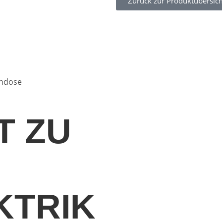
Zurück zur Produktübersich
endose
T ZU
KTRIK