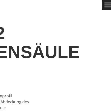
2
ENSÄULE
profil
r Abdeckung des
ule