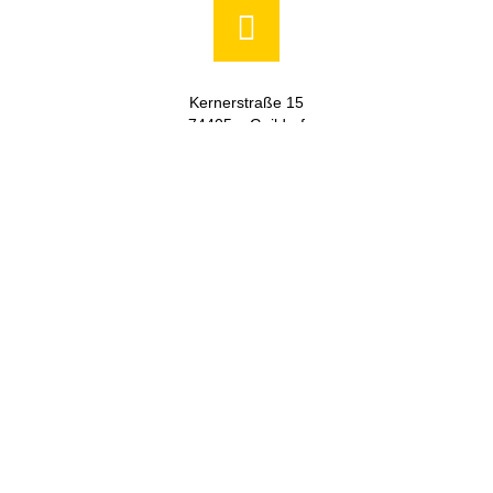
Kernerstraße 15
74405 – Gaildorf
+49 (0) 7971 252-70
info@moser-systemelektrik.de