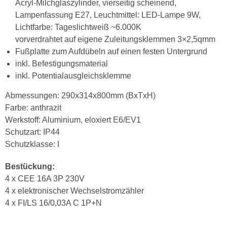
Acryl-Milchglaszylinder, vierseitig scheinend,
Lampenfassung E27, Leuchtmittel: LED-Lampe 9W,
Lichtfarbe: Tageslichtweiß ~6.000K
vorverdrahtet auf eigene Zuleitungsklemmen 3×2,5qmm
Fußplatte zum Aufdübeln auf einen festen Untergrund
inkl. Befestigungsmaterial
inkl. Potentialausgleichsklemme
Abmessungen: 290x314x800mm (BxTxH)
Farbe: anthrazit
Werkstoff: Aluminium, eloxiert E6/EV1
Schutzart: IP44
Schutzklasse: I
Bestückung:
4 x CEE 16A 3P 230V
4 x elektronischer Wechselstromzähler
4 x FI/LS 16/0,03A C 1P+N