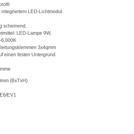
rofil
 integriertem LED-Lichtmodul
ig scheinend,
tmittel: LED-Lampe 9W,
 ~6.000K
 Zuleitungsklemmen 3x4qmm
f einen festen Untergrund
lemme
0mm (BxTxH)
t E6/EV1