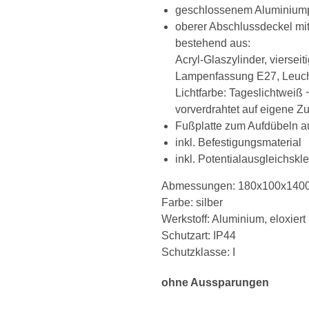
geschlossenem Aluminiump
oberer Abschlussdeckel mit
bestehend aus:
Acryl-Glaszylinder, vierseit
Lampenfassung E27, Leuch
Lichtfarbe: Tageslichtweiß
vorverdrahtet auf eigene
Fußplatte zum Aufdübeln au
inkl. Befestigungsmaterial
inkl. Potentialausgleichsk
Abmessungen: 180x100x140
Farbe: silber
Werkstoff: Aluminium, eloxier
Schutzart: IP44
Schutzklasse: I
ohne Aussparungen