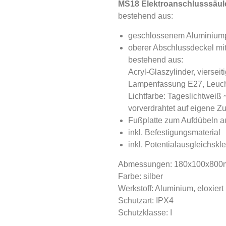
MS18 Elektroanschlusssäul
bestehend aus:
geschlossenem Aluminiump
oberer Abschlussdeckel mit
bestehend aus:
Acryl-Glaszylinder, vierseit
Lampenfassung E27, Leuch
Lichtfarbe: Tageslichtweiß
vorverdrahtet auf eigene
Fußplatte zum Aufdübeln au
inkl. Befestigungsmaterial
inkl. Potentialausgleichsk
Abmessungen: 180x100x800
Farbe: silber
Werkstoff: Aluminium, eloxier
Schutzart: IPX4
Schutzklasse: I