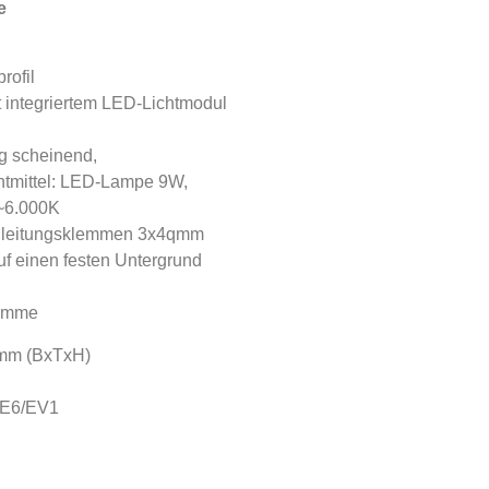
e
rofil
 integriertem LED-Lichtmodul
ig scheinend,
tmittel: LED-Lampe 9W,
 ~6.000K
 Zuleitungsklemmen 3x4qmm
f einen festen Untergrund
lemme
mm (BxTxH)
t E6/EV1