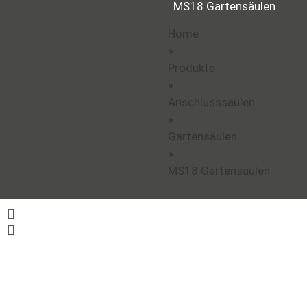
MS18 Gartensäulen
Home
»
Produkte
»
Anschlusssäulen
»
Gartensäulen
»
MS18 Gartensäulen