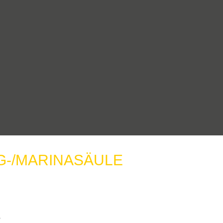
G-/MARINASÄULE
e