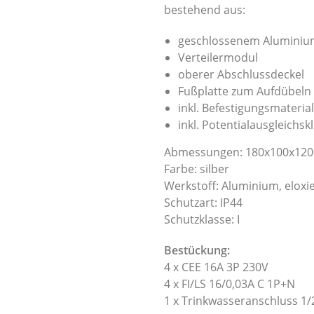
bestehend aus:
geschlossenem Aluminium
Verteilermodul
oberer Abschlussdeckel
Fußplatte zum Aufdübeln 
inkl. Befestigungsmaterial
inkl. Potentialausgleich
Abmessungen: 180x100x12
Farbe: silber
Werkstoff: Aluminium, eloxi
Schutzart: IP44
Schutzklasse: I
Bestückung:
4 x CEE 16A 3P 230V
4 x FI/LS 16/0,03A C 1P+N
1 x Trinkwasseranschluss 1/