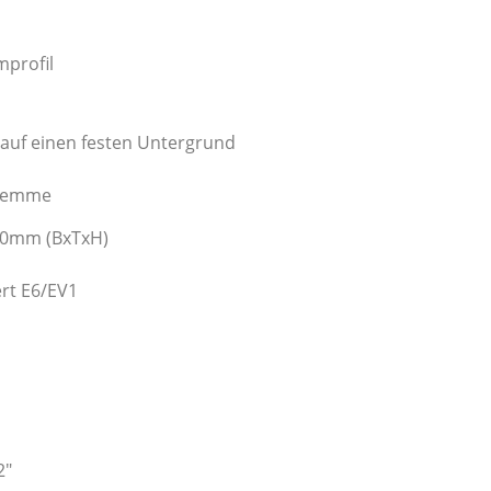
profil
auf einen festen Untergrund
sklemme
00mm (BxTxH)
ert E6/EV1
2″