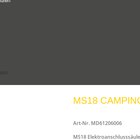
ulen
len
MS18 CAMPIN
Art-Nr. MD61206006
MS18 Elektroanschlusssäul