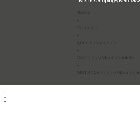
MS18 Camping-/Marinasä
Home
»
Produkte
»
Anschlusssäulen
»
Camping-/Marinasäulen
»
MS18 Camping-/Marinasäu