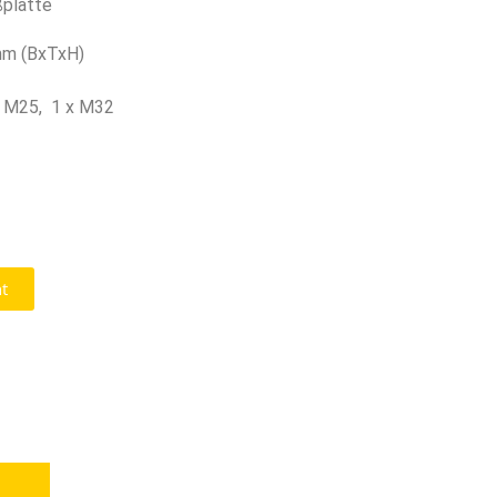
ßplatte
m (BxTxH)
x M25, 1 x M32
t