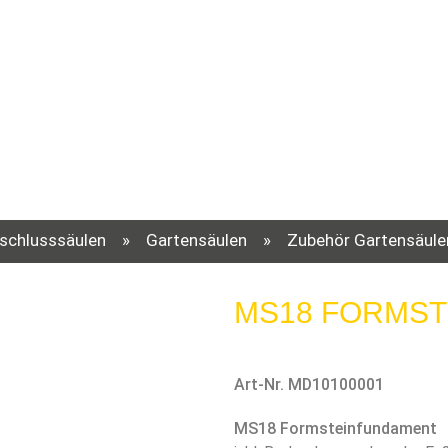
schlusssäulen
»
Gartensäulen
»
Zubehör Gartensäule
MS18 FORMS
Art-Nr. MD10100001
MS18 Formsteinfundament