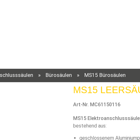
schlusssäulen
»
Bürosäulen
»
MS15 Bürosäulen
MS15 LEERSÄ
Art-Nr. MC61150116
MS15 Elektroanschlusssäule
bestehend aus:
geschlossenem Aluminiumpro