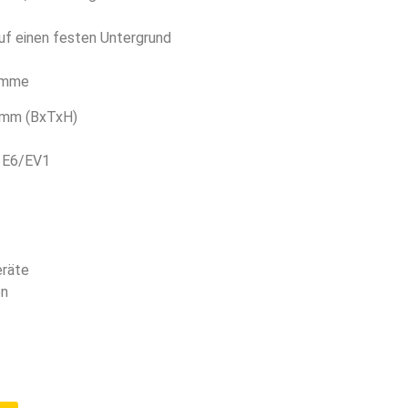
uf einen festen Untergrund
lemme
mm (BxTxH)
t E6/EV1
eräte
en