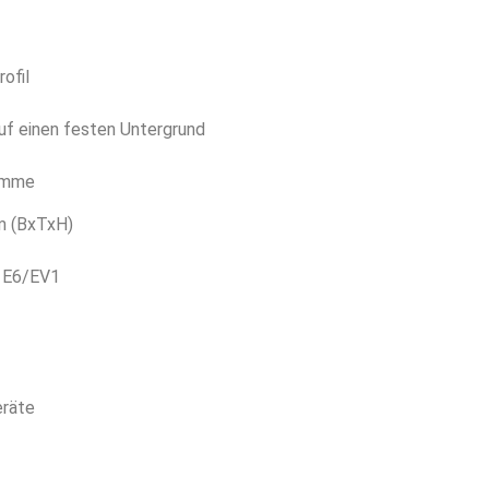
ofil
uf einen festen Untergrund
lemme
 (BxTxH)
t E6/EV1
eräte