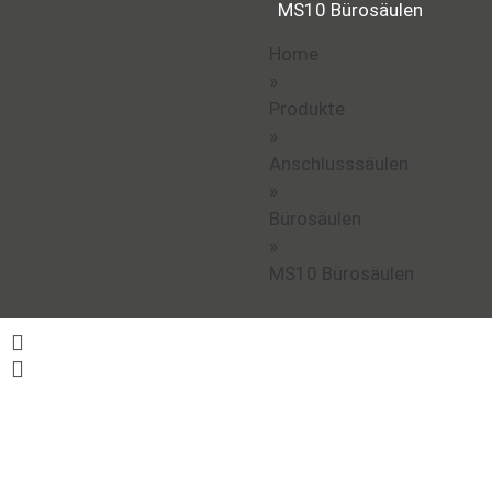
MS10 Bürosäulen
Home
»
Produkte
»
Anschlusssäulen
»
Bürosäulen
»
MS10 Bürosäulen