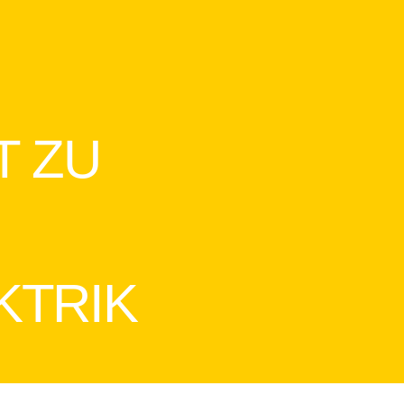
T ZU
KTRIK