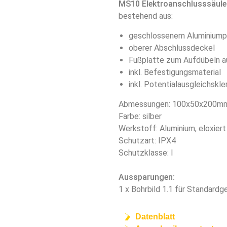
MS10 Elektroanschlusssäule
bestehend aus:
geschlossenem Aluminiumpr
oberer Abschlussdeckel
Fußplatte zum Aufdübeln a
inkl. Befestigungsmaterial
inkl. Potentialausgleichsk
Abmessungen: 100x50x200mm
Farbe: silber
Werkstoff: Aluminium, eloxier
Schutzart: IPX4
Schutzklasse: I
Aussparungen:
1 x Bohrbild 1.1 für Standardg
Datenblatt