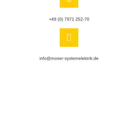
+49 (0) 7971 252-70
info@moser-systemelektrik.de
NEWSLETTER
Melden Sie sich zu unserem Newsletter an,
um auf dem Laufenden zu bleiben.
Geben Sie Ihre E-Mail-Adresse ein, zur
Anmeldung