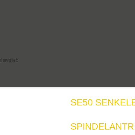
lantrieb
SE50 SENKEL
SPINDELANTR