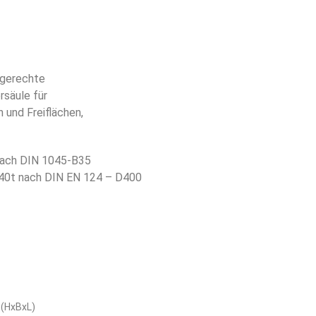
 gerechte
rsäule für
n und Freiflächen,
ach DIN 1045-B35
 40t nach DIN EN 124 – D400
(HxBxL)