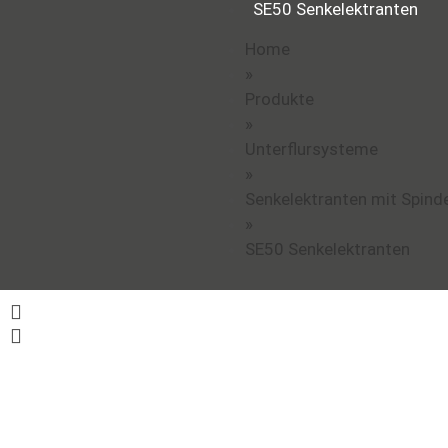
SE50 Senkelektranten
Home
»
Produkte
»
Unterflursysteme
»
Senkelektranten mit Spinde
»
SE50 Senkelektranten