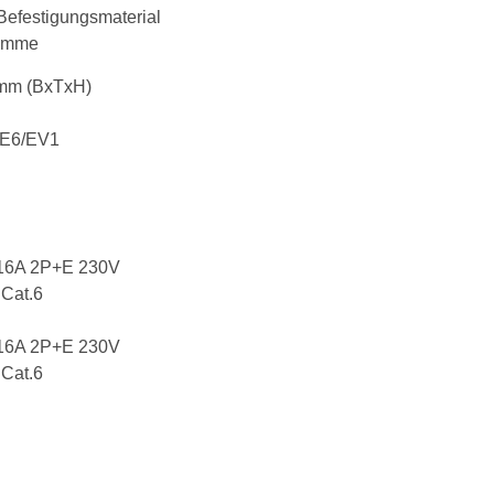
 Befestigungsmaterial
lemme
mm (BxTxH)
t E6/EV1
 16A 2P+E 230V
Cat.6
 16A 2P+E 230V
Cat.6