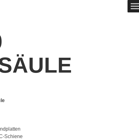
0
SÄULE
le
ndplatten
 C-Schiene