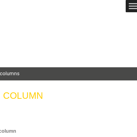
 columns
N COLUMN
 column