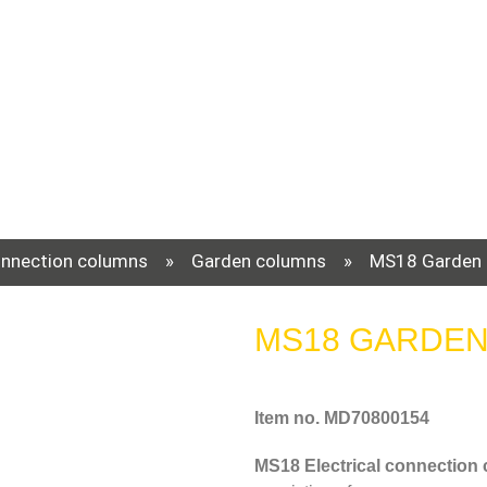
nnection columns
»
Garden columns
»
MS18 Garden
MS18 GARDE
Item no. MD70800154
MS18 Electrical connection