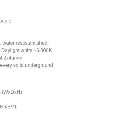
module
, water restistant shed,
: Daylight white ~6.000K
nal 2x4qmm
 every solid underground
m (WxDxH)
d E6/EV1