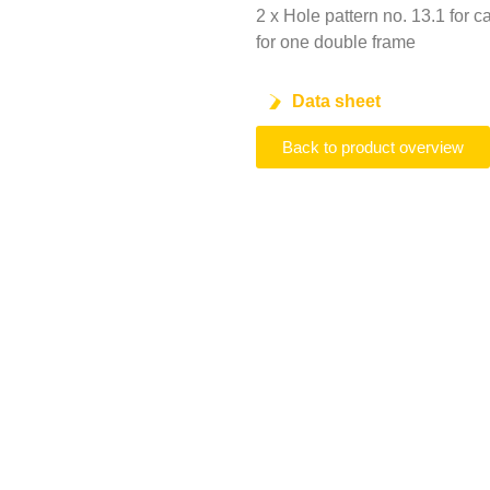
2 x Hole pattern no. 13.1 for c
for one double frame
Data sheet
Back to product overview